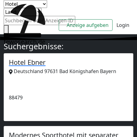
Anzeige aufgeben
Login
fewosearch.de
Suchergebnisse:
Hotel Ebner
Deutschland 97631 Bad Königshafen Bayern
Anzeige
88479
Modernes Sporthotel mit separater